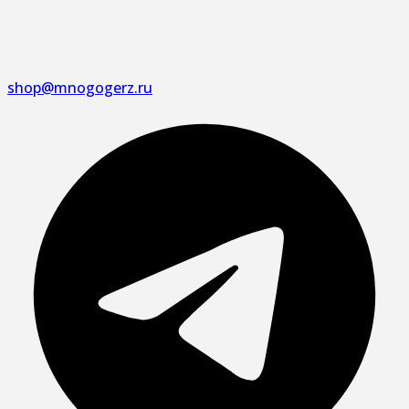
shop@mnogogerz.ru