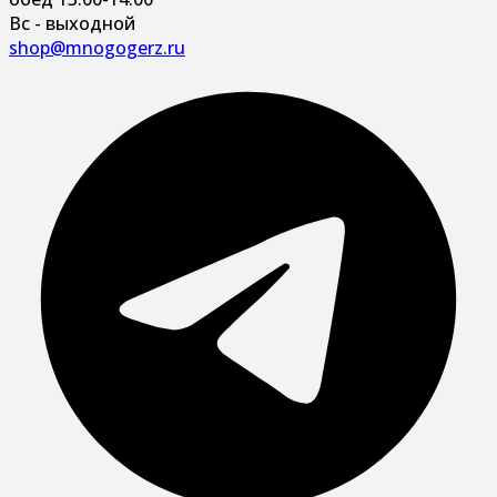
Вс - выходной
shop@mnogogerz.ru