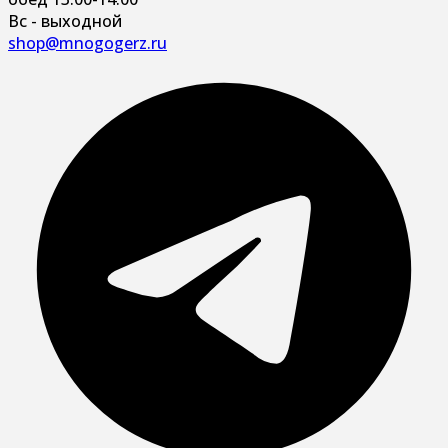
Вс - выходной
shop@mnogogerz.ru