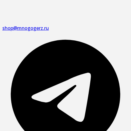
shop@mnogogerz.ru