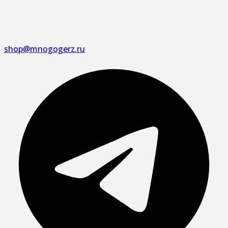
shop@mnogogerz.ru