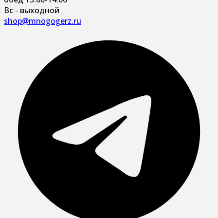
Вс - выходной
shop@mnogogerz.ru