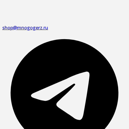
shop@mnogogerz.ru