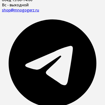
Вс - выходной
shop@mnogogerz.ru