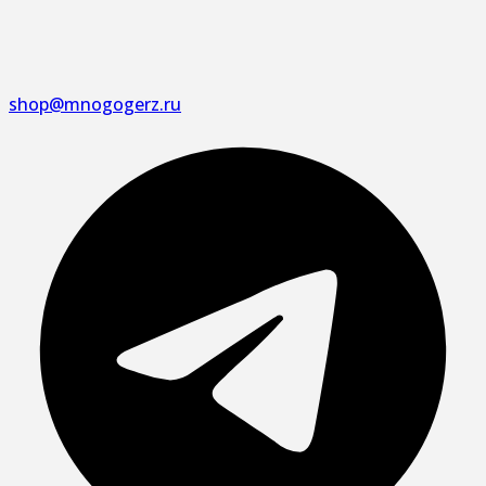
shop@mnogogerz.ru