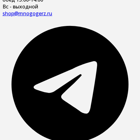
Вс - выходной
shop@mnogogerz.ru