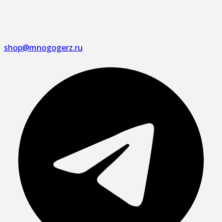
shop@mnogogerz.ru