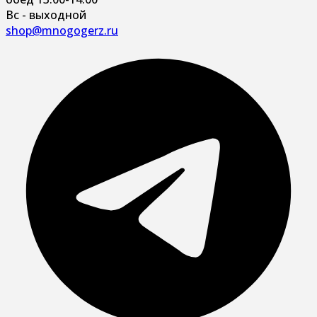
Вс - выходной
shop@mnogogerz.ru