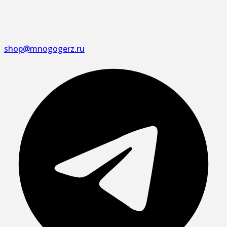
shop@mnogogerz.ru