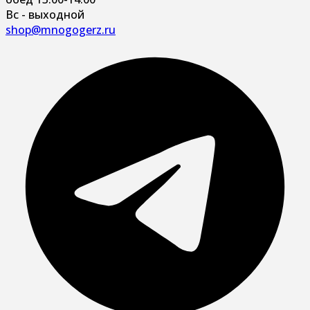
Вс - выходной
shop@mnogogerz.ru