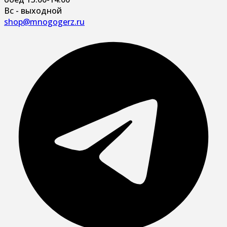
Вс - выходной
shop@mnogogerz.ru