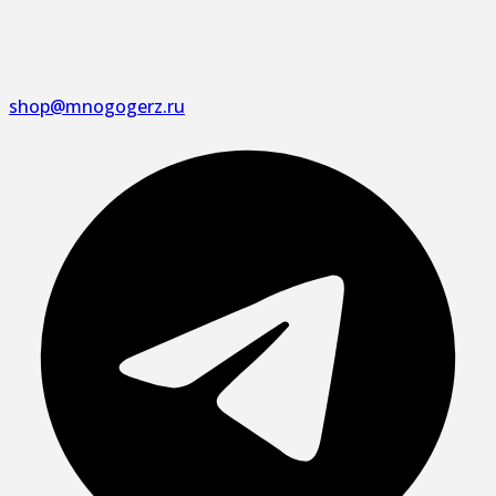
shop@mnogogerz.ru