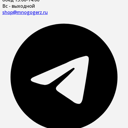
Вс - выходной
shop@mnogogerz.ru