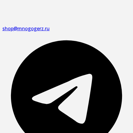
shop@mnogogerz.ru