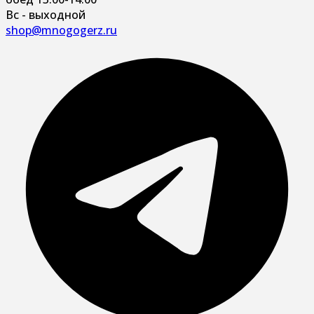
Вс - выходной
shop@mnogogerz.ru