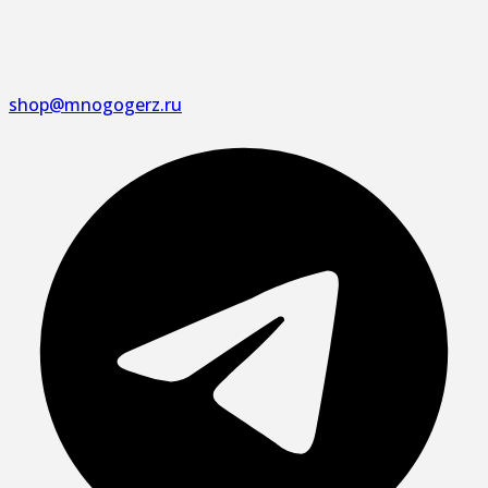
shop@mnogogerz.ru