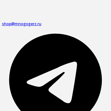
shop@mnogogerz.ru