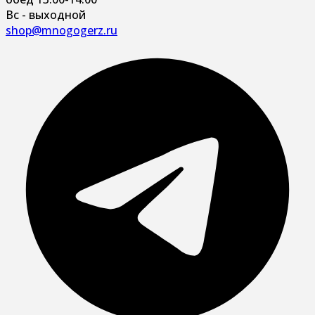
Вс - выходной
shop@mnogogerz.ru