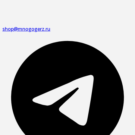
shop@mnogogerz.ru