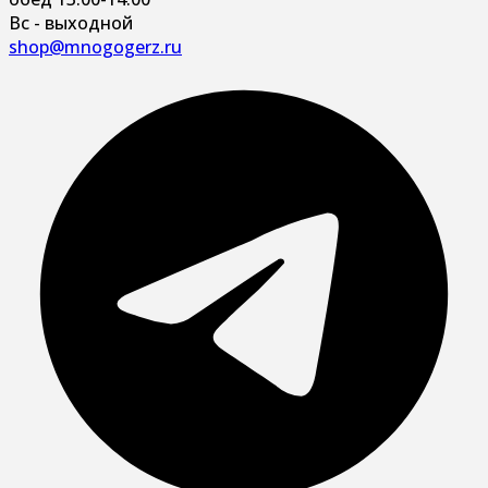
Вс - выходной
shop@mnogogerz.ru