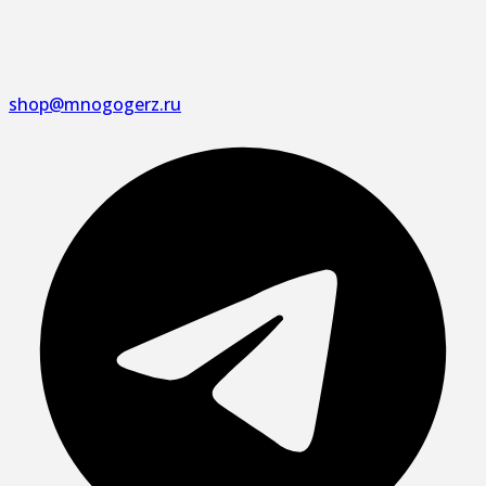
shop@mnogogerz.ru