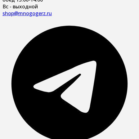
Вс - выходной
shop@mnogogerz.ru