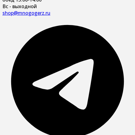
Вс - выходной
shop@mnogogerz.ru