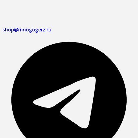
shop@mnogogerz.ru