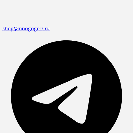
shop@mnogogerz.ru