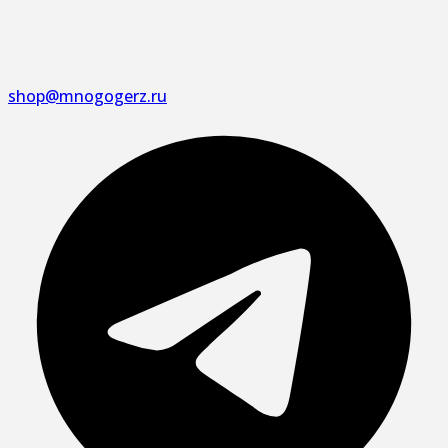
shop@mnogogerz.ru