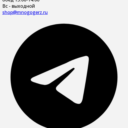
Вс - выходной
shop@mnogogerz.ru