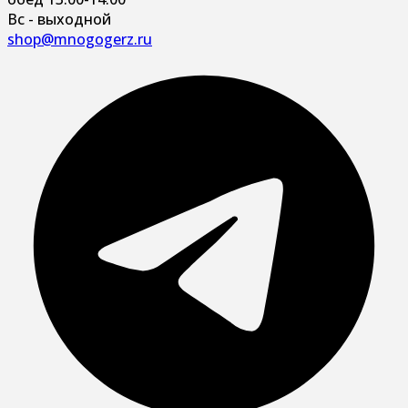
Вс - выходной
shop@mnogogerz.ru