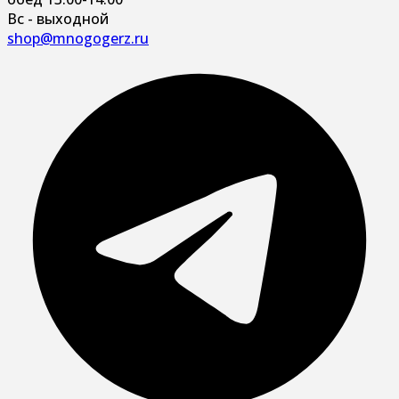
Вс - выходной
shop@mnogogerz.ru