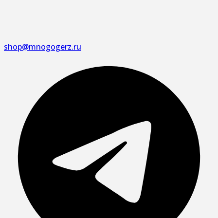
shop@mnogogerz.ru