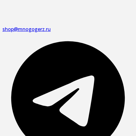
shop@mnogogerz.ru