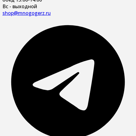
Вс - выходной
shop@mnogogerz.ru