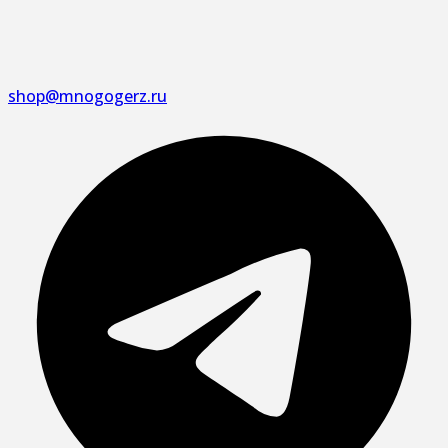
shop@mnogogerz.ru