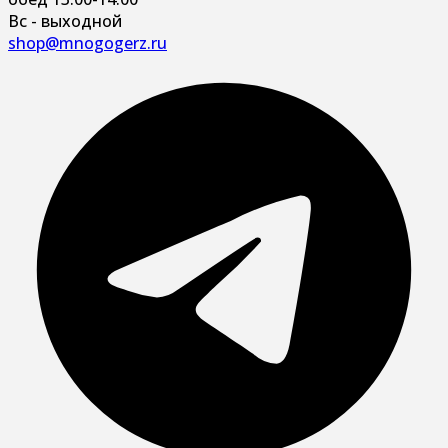
Вс - выходной
shop@mnogogerz.ru