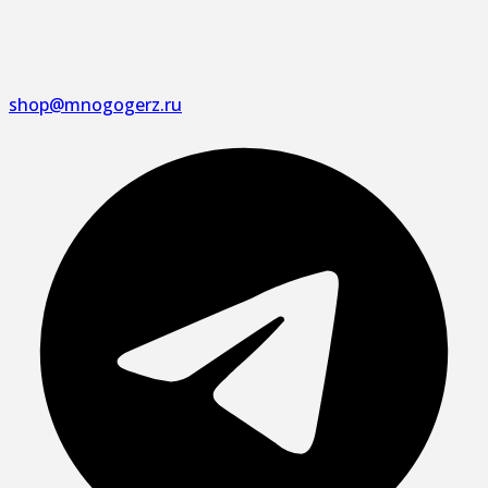
shop@mnogogerz.ru