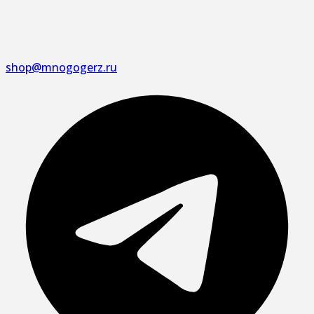
shop@mnogogerz.ru