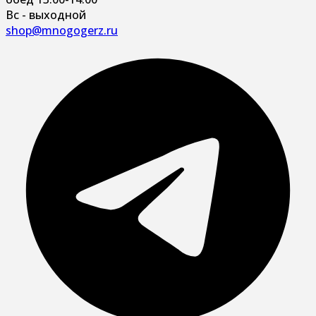
Вс - выходной
shop@mnogogerz.ru